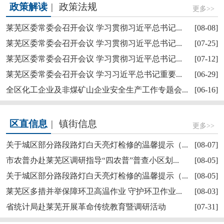
政策解读
|
政策法规
更多>>
莱芜区委常委会召开会议 学习贯彻习近平总书记...
[08-08]
莱芜区委常委会召开会议 学习贯彻习近平总书记...
[07-25]
莱芜区委常委会召开会议 学习贯彻习近平总书记...
[07-12]
莱芜区政协“深耕红色文化讲好莱芜故事”商量活...
莱芜区委常委会召开会议 学习习近平总书记重要...
[06-29]
全区化工企业及非煤矿山企业安全生产工作专题会...
[06-16]
区直信息
|
镇街信息
更多>>
关于城区部分路段路灯白天亮灯检修的温馨提示（...
[08-07]
市农普办赴莱芜区调研指导“四农普”普查小区划...
[08-05]
关于城区部分路段路灯白天亮灯检修的温馨提示（...
[08-05]
【奋斗赋未莱·访埂记】莱芜区雪野街道大罗圈村...
莱芜区多措并举保障环卫高温作业 守护环卫作业...
[08-03]
省统计局赴莱芜开展革命传统教育暨调研活动
[07-31]