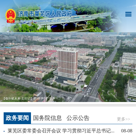
【奋斗赋未来·走街记】把“呼声”变“掌声” ...
政务要闻
国务院信息
公示公告
更多>>
莱芜区委常委会召开会议 学习贯彻习近平总书记...
08-08