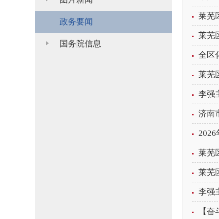
莱芜
政务要闻
莱芜
国务院信息
全区
莱芜
李强
济南
20
莱芜
莱芜
李强
【奋