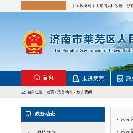
|
|
中国政府网
山东省人民政府
济
首页
走进莱芜
政
当前位置：
首页
>
政务动态
>
政务要闻
政务动态
莱芜
莱芜
图片新闻