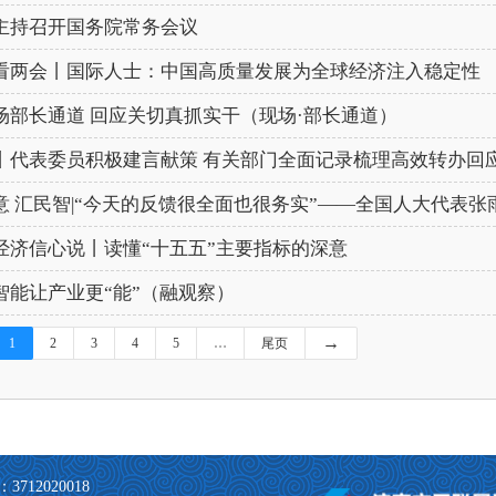
主持召开国务院常务会议
看两会丨国际人士：中国高质量发展为全球经济注入稳定性
场部长通道 回应关切真抓实干（现场·部长通道）
丨代表委员积极建言献策 有关部门全面记录梳理高效转办回
意 汇民智|“今天的反馈很全面也很务实”——全国人大代表张雨
经济信心说丨读懂“十五五”主要指标的深意
智能让产业更“能”（融观察）
→
1
2
3
4
5
…
尾页
712020018