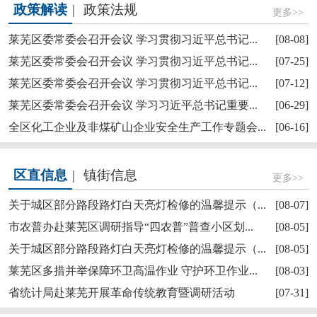
政策解读
|
政策法规
更多>>
莱芜区委常委会召开会议 学习贯彻习近平总书记...
[08-08]
莱芜区委常委会召开会议 学习贯彻习近平总书记...
[07-25]
莱芜区委常委会召开会议 学习贯彻习近平总书记...
[07-12]
莱芜区政协“深耕红色文化讲好莱芜故事”商量活...
莱芜区委常委会召开会议 学习习近平总书记重要...
[06-29]
全区化工企业及非煤矿山企业安全生产工作专题会...
[06-16]
区直信息
|
镇街信息
更多>>
关于城区部分路段路灯白天亮灯检修的温馨提示（...
[08-07]
市农普办赴莱芜区调研指导“四农普”普查小区划...
[08-05]
关于城区部分路段路灯白天亮灯检修的温馨提示（...
[08-05]
【奋斗赋未莱·访埂记】莱芜区雪野街道大罗圈村...
莱芜区多措并举保障环卫高温作业 守护环卫作业...
[08-03]
省统计局赴莱芜开展革命传统教育暨调研活动
[07-31]