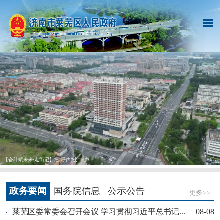
【奋斗赋未来·走街记】把“呼声”变“掌声” ...
政务要闻
国务院信息
公示公告
更多>>
莱芜区委常委会召开会议 学习贯彻习近平总书记...
08-08