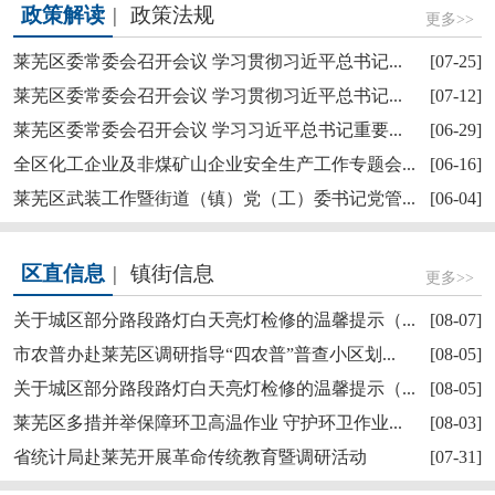
政策解读
|
政策法规
更多>>
莱芜区委常委会召开会议 学习贯彻习近平总书记...
[07-25]
莱芜区委常委会召开会议 学习贯彻习近平总书记...
[07-12]
莱芜区委常委会召开会议 学习习近平总书记重要...
[06-29]
【奋斗赋未莱·访埂记】莱芜区雪野街道大罗圈村...
全区化工企业及非煤矿山企业安全生产工作专题会...
[06-16]
莱芜区武装工作暨街道（镇）党（工）委书记党管...
[06-04]
区直信息
|
镇街信息
更多>>
关于城区部分路段路灯白天亮灯检修的温馨提示（...
[08-07]
市农普办赴莱芜区调研指导“四农普”普查小区划...
[08-05]
关于城区部分路段路灯白天亮灯检修的温馨提示（...
[08-05]
莱芜区委理论学习中心组进行集体学习
莱芜区多措并举保障环卫高温作业 守护环卫作业...
[08-03]
省统计局赴莱芜开展革命传统教育暨调研活动
[07-31]