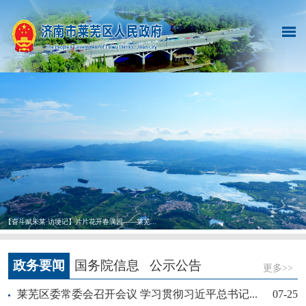
【奋斗赋未莱·访埂记】片片花开春满园——莱芜...
政务要闻
国务院信息
公示公告
更多>>
莱芜区委常委会召开会议 学习贯彻习近平总书记...
07-25