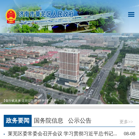
【奋斗赋未来·走街记】把“呼声”变“掌声” ...
政务要闻
国务院信息
公示公告
更多>>
莱芜区委常委会召开会议 学习贯彻习近平总书记...
08-08