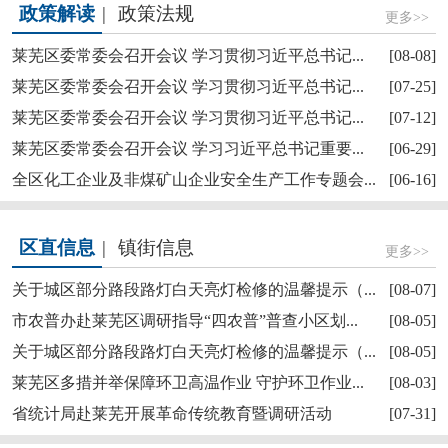
政策解读
|
政策法规
更多>>
莱芜区委常委会召开会议 学习贯彻习近平总书记...
[08-08]
莱芜区委常委会召开会议 学习贯彻习近平总书记...
[07-25]
莱芜区委常委会召开会议 学习贯彻习近平总书记...
[07-12]
莱芜区政协“深耕红色文化讲好莱芜故事”商量活...
莱芜区委常委会召开会议 学习习近平总书记重要...
[06-29]
全区化工企业及非煤矿山企业安全生产工作专题会...
[06-16]
区直信息
|
镇街信息
更多>>
关于城区部分路段路灯白天亮灯检修的温馨提示（...
[08-07]
市农普办赴莱芜区调研指导“四农普”普查小区划...
[08-05]
关于城区部分路段路灯白天亮灯检修的温馨提示（...
[08-05]
【奋斗赋未莱·访埂记】莱芜区雪野街道大罗圈村...
莱芜区多措并举保障环卫高温作业 守护环卫作业...
[08-03]
省统计局赴莱芜开展革命传统教育暨调研活动
[07-31]