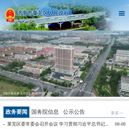
【奋斗赋未来·走街记】把“呼声”变“掌声” ...
政务要闻
国务院信息
公示公告
更多>>
莱芜区委常委会召开会议 学习贯彻习近平总书记...
08-08