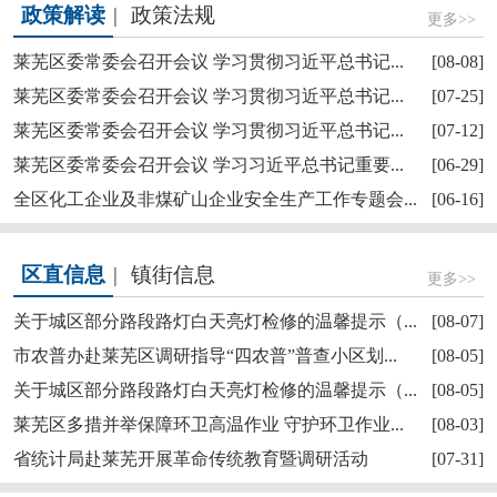
政策解读
|
政策法规
更多>>
莱芜区委常委会召开会议 学习贯彻习近平总书记...
[08-08]
莱芜区委常委会召开会议 学习贯彻习近平总书记...
[07-25]
莱芜区委常委会召开会议 学习贯彻习近平总书记...
[07-12]
莱芜区政协“深耕红色文化讲好莱芜故事”商量活...
莱芜区委常委会召开会议 学习习近平总书记重要...
[06-29]
全区化工企业及非煤矿山企业安全生产工作专题会...
[06-16]
区直信息
|
镇街信息
更多>>
关于城区部分路段路灯白天亮灯检修的温馨提示（...
[08-07]
市农普办赴莱芜区调研指导“四农普”普查小区划...
[08-05]
关于城区部分路段路灯白天亮灯检修的温馨提示（...
[08-05]
【奋斗赋未莱·访埂记】莱芜区雪野街道大罗圈村...
莱芜区多措并举保障环卫高温作业 守护环卫作业...
[08-03]
省统计局赴莱芜开展革命传统教育暨调研活动
[07-31]