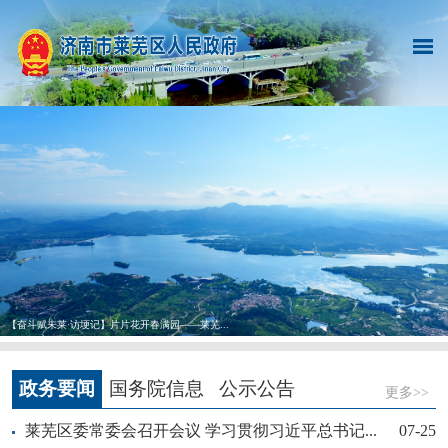
【奋斗赋未莱·访埂记】片片花开春满园——莱芜...
政务要闻
国务院信息
公示公告
更多>>
莱芜区委常委会召开会议 学习贯彻习近平总书记...
07-25