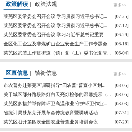
政策解读
|
政策法规
更多>>
莱芜区委常委会召开会议 学习贯彻习近平总书记...
[07-25]
莱芜区委常委会召开会议 学习贯彻习近平总书记...
[07-12]
莱芜区委常委会召开会议 学习习近平总书记重要...
[06-29]
【奋斗赋未莱·访埂记】莱芜区雪野街道大罗圈村...
全区化工企业及非煤矿山企业安全生产工作专题会...
[06-16]
莱芜区武装工作暨街道（镇）党（工）委书记党管...
[06-04]
区直信息
|
镇街信息
更多>>
市农普办赴莱芜区调研指导“四农普”普查小区划...
[08-05]
关于城区部分路段路灯白天亮灯检修的温馨提示（...
[08-05]
莱芜区多措并举保障环卫高温作业 守护环卫作业...
[08-03]
莱芜区委理论学习中心组进行集体学习
省统计局赴莱芜开展革命传统教育暨调研活动
[07-31]
莱芜区召开第四次全国农业普查业务培训会议
[07-29]