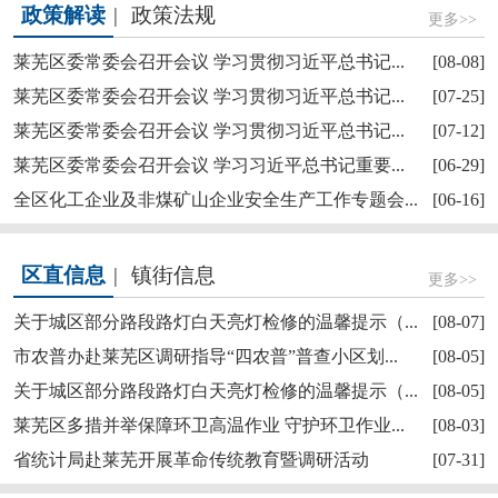
政策解读
|
政策法规
更多>>
莱芜区委常委会召开会议 学习贯彻习近平总书记...
[08-08]
莱芜区委常委会召开会议 学习贯彻习近平总书记...
[07-25]
莱芜区委常委会召开会议 学习贯彻习近平总书记...
[07-12]
莱芜区政协“深耕红色文化讲好莱芜故事”商量活...
莱芜区委常委会召开会议 学习习近平总书记重要...
[06-29]
全区化工企业及非煤矿山企业安全生产工作专题会...
[06-16]
区直信息
|
镇街信息
更多>>
关于城区部分路段路灯白天亮灯检修的温馨提示（...
[08-07]
市农普办赴莱芜区调研指导“四农普”普查小区划...
[08-05]
关于城区部分路段路灯白天亮灯检修的温馨提示（...
[08-05]
【奋斗赋未莱·访埂记】莱芜区雪野街道大罗圈村...
莱芜区多措并举保障环卫高温作业 守护环卫作业...
[08-03]
省统计局赴莱芜开展革命传统教育暨调研活动
[07-31]