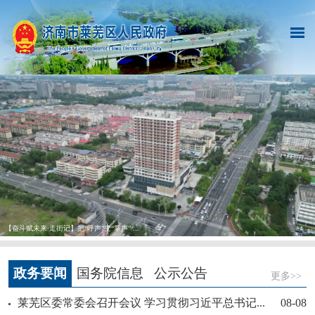
【奋斗赋未来·走街记】把“呼声”变“掌声” ...
政务要闻
国务院信息
公示公告
更多>>
莱芜区委常委会召开会议 学习贯彻习近平总书记...
08-08