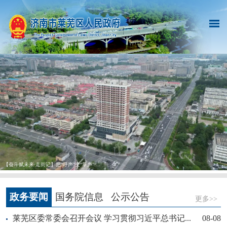
【奋斗赋未来·走街记】把“呼声”变“掌声” ...
政务要闻
国务院信息
公示公告
更多>>
莱芜区委常委会召开会议 学习贯彻习近平总书记...
08-08