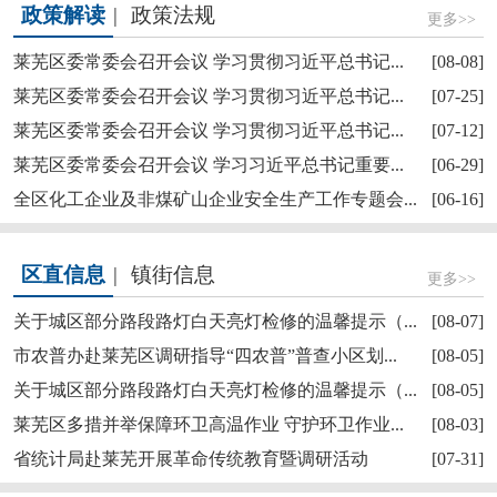
政策解读
|
政策法规
更多>>
莱芜区委常委会召开会议 学习贯彻习近平总书记...
[08-08]
莱芜区委常委会召开会议 学习贯彻习近平总书记...
[07-25]
莱芜区委常委会召开会议 学习贯彻习近平总书记...
[07-12]
莱芜区政协“深耕红色文化讲好莱芜故事”商量活...
莱芜区委常委会召开会议 学习习近平总书记重要...
[06-29]
全区化工企业及非煤矿山企业安全生产工作专题会...
[06-16]
区直信息
|
镇街信息
更多>>
关于城区部分路段路灯白天亮灯检修的温馨提示（...
[08-07]
市农普办赴莱芜区调研指导“四农普”普查小区划...
[08-05]
关于城区部分路段路灯白天亮灯检修的温馨提示（...
[08-05]
【奋斗赋未莱·访埂记】莱芜区雪野街道大罗圈村...
莱芜区多措并举保障环卫高温作业 守护环卫作业...
[08-03]
省统计局赴莱芜开展革命传统教育暨调研活动
[07-31]