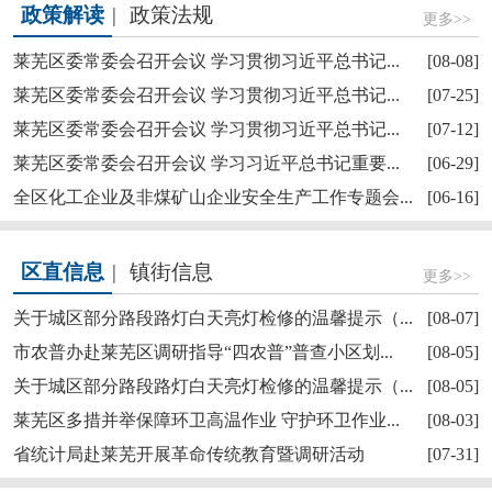
政策解读
|
政策法规
更多>>
莱芜区委常委会召开会议 学习贯彻习近平总书记...
[08-08]
莱芜区委常委会召开会议 学习贯彻习近平总书记...
[07-25]
莱芜区委常委会召开会议 学习贯彻习近平总书记...
[07-12]
莱芜区政协“深耕红色文化讲好莱芜故事”商量活...
莱芜区委常委会召开会议 学习习近平总书记重要...
[06-29]
全区化工企业及非煤矿山企业安全生产工作专题会...
[06-16]
区直信息
|
镇街信息
更多>>
关于城区部分路段路灯白天亮灯检修的温馨提示（...
[08-07]
市农普办赴莱芜区调研指导“四农普”普查小区划...
[08-05]
关于城区部分路段路灯白天亮灯检修的温馨提示（...
[08-05]
【奋斗赋未莱·访埂记】莱芜区雪野街道大罗圈村...
莱芜区多措并举保障环卫高温作业 守护环卫作业...
[08-03]
省统计局赴莱芜开展革命传统教育暨调研活动
[07-31]