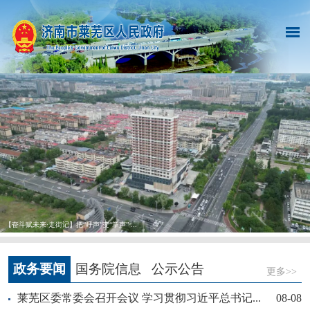
【奋斗赋未来·走街记】把“呼声”变“掌声” ...
政务要闻
国务院信息
公示公告
更多>>
莱芜区委常委会召开会议 学习贯彻习近平总书记...
08-08