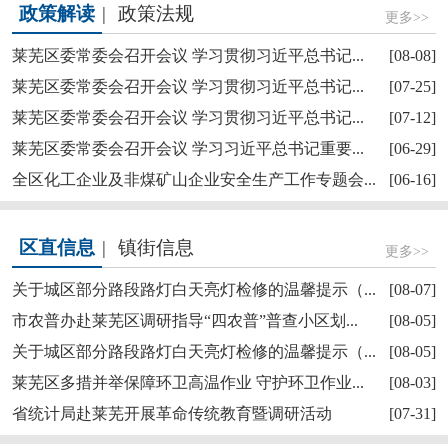
政策解读
|
政策法规
更多>>
莱芜区委常委会召开会议 学习贯彻习近平总书记...
[08-08]
莱芜区委常委会召开会议 学习贯彻习近平总书记...
[07-25]
莱芜区委常委会召开会议 学习贯彻习近平总书记...
[07-12]
莱芜区政协“深耕红色文化讲好莱芜故事”商量活...
莱芜区委常委会召开会议 学习习近平总书记重要...
[06-29]
全区化工企业及非煤矿山企业安全生产工作专题会...
[06-16]
区直信息
|
镇街信息
更多>>
关于城区部分路段路灯白天亮灯检修的温馨提示（...
[08-07]
市农普办赴莱芜区调研指导“四农普”普查小区划...
[08-05]
关于城区部分路段路灯白天亮灯检修的温馨提示（...
[08-05]
【奋斗赋未莱·访埂记】莱芜区雪野街道大罗圈村...
莱芜区多措并举保障环卫高温作业 守护环卫作业...
[08-03]
省统计局赴莱芜开展革命传统教育暨调研活动
[07-31]