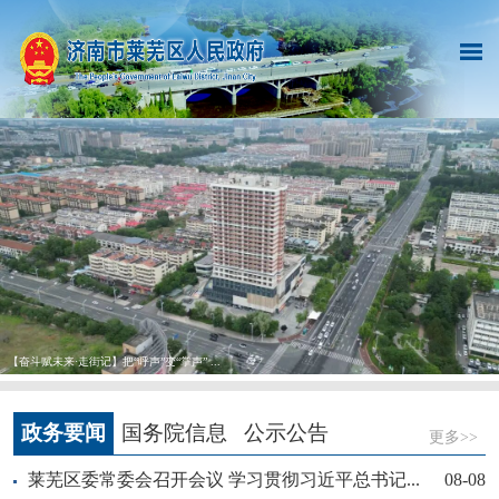
【奋斗赋未来·走街记】把“呼声”变“掌声” ...
政务要闻
国务院信息
公示公告
更多>>
莱芜区委常委会召开会议 学习贯彻习近平总书记...
08-08