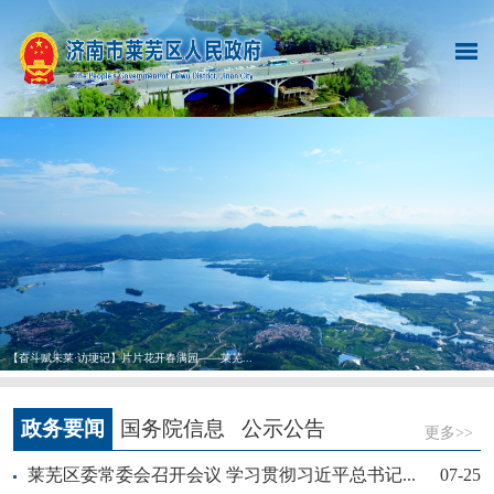
【奋斗赋未莱·访埂记】片片花开春满园——莱芜...
政务要闻
国务院信息
公示公告
更多>>
莱芜区委常委会召开会议 学习贯彻习近平总书记...
07-25