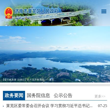
【奋斗赋未莱·访埂记】片片花开春满园——莱芜...
政务要闻
国务院信息
公示公告
更多>>
莱芜区委常委会召开会议 学习贯彻习近平总书记...
07-25