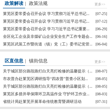
政策解读
|
政策法规
更多>>
莱芜区委常委会召开会议 学习贯彻习近平总书记...
[07-25]
莱芜区委常委会召开会议 学习贯彻习近平总书记...
[07-12]
莱芜区委常委会召开会议 学习习近平总书记重要...
[06-29]
【奋斗赋未莱·访埂记】莱芜区雪野街道大罗圈村...
全区化工企业及非煤矿山企业安全生产工作专题会...
[06-16]
莱芜区武装工作暨街道（镇）党（工）委书记党管...
[06-04]
区直信息
|
镇街信息
更多>>
关于城区部分路段路灯白天亮灯检修的温馨提示（...
[08-07]
市农普办赴莱芜区调研指导“四农普”普查小区划...
[08-05]
关于城区部分路段路灯白天亮灯检修的温馨提示（...
[08-05]
莱芜区委理论学习中心组进行集体学习
莱芜区多措并举保障环卫高温作业 守护环卫作业...
[08-03]
省统计局赴莱芜开展革命传统教育暨调研活动
[07-31]