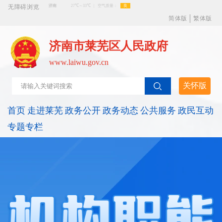
无障碍浏览
简体版
繁体版
济南市莱芜区人民政府
www.laiwu.gov.cn
关怀版
首页
走进莱芜
政务公开
政务动态
公共服务
政民互动
专题专栏