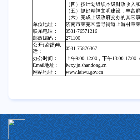
（四）按计划组织本级财政收入
（五）抓好精神文明建设，丰富
（六）完成上级政府交办的其它
单位地址：
济南市莱芜区雪野街道上游村章莱
联系电话：
0531-76571216
邮政编码：
271100
公开(监督)电
0531-75876367
话：
办公时间：
上午9:00-12:00，下午13:00-17:
Email地址：
lwxy.jn.shandong.cn
网站地址：
www.laiwu.gov.cn