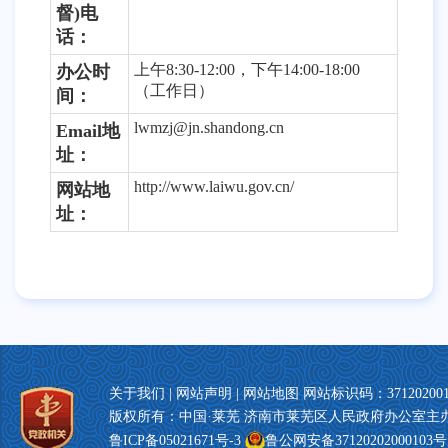
督)电
话：
上午8
:30-12
:0
0，下午1
4
:00-18:0
0
办公时
（
工作日）
间：
lwmzj@
jn.shandong.cn
Emai
l
地
址：
http://www.laiwu.gov.cn/
网站地
址：
关于我们
|
网站声明
|
网站地图
网站标识码：371202001
版权所有：中国·莱芜 济南市莱芜区人民政府办公室主
鲁ICP备05021671号-3
鲁公网安备37120202000103号 T