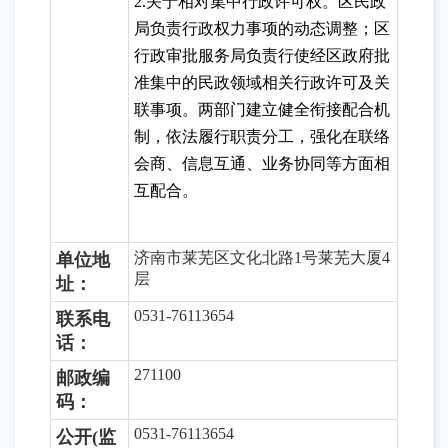
2.关于相对集中行政许可权。区民政
局负责行政权力事项的动态调整；区
行政审批服务局负责行使经区政府批
准集中的民政领域相关行政许可及关
联事项。两部门建立健全衔接配合机
制，依法履行职责分工，强化在联络
会商、信息互通、业务协同等方面相
互配合。
济南市莱芜区文化北路
1号莱芜大厦4
单位地
层
址：
0531-
76113654
联系电
话
：
2
71100
邮政编
码：
0531-
76113654
公开
(监