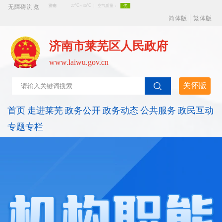
无障碍浏览
简体版
繁体版
济南市莱芜区人民政府
www.laiwu.gov.cn
关怀版
首页
走进莱芜
政务公开
政务动态
公共服务
政民互动
专题专栏