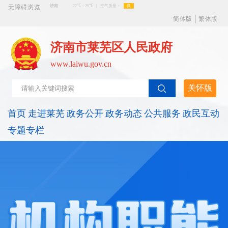
无障碍浏览
简体版
繁体版
济南市莱芜区人民政府
www.laiwu.gov.cn
关怀版
首页
走进莱芜
政务公开
政务动态
公共服务
政民互动
专题专栏