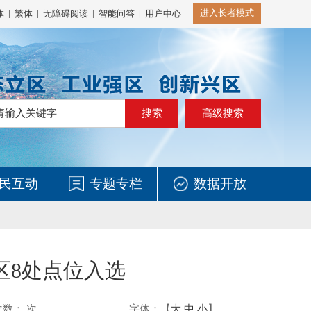
|
|
|
|
进入长者模式
体
繁体
无障碍阅读
智能问答
用户中心
高级搜索
民互动
专题专栏
数据开放
区8处点位入选
次数：
次
字体：【
大
中
小
】