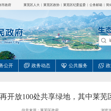
|
|
|
|
南市政府
莱芜区人大
莱芜区政协
莱芜区纪委监委
公务邮箱
简
务公开
政务动态
公共服务
政
南将再开放100处共享绿地，其中莱芜
信息来源：莱芜区政府
浏览