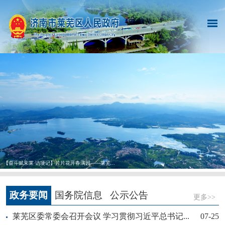
【奋斗赋未莱·访埂记】片片花开春满园——莱芜...
政务要闻
国务院信息
公示公告
更多>>
莱芜区委常委会召开会议 学习贯彻习近平总书记...
07-25