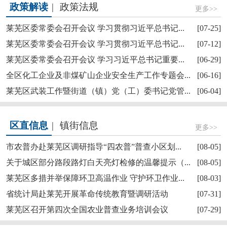
政策解读
|
政策法规
更多>>
莱芜区委常委会召开会议 学习贯彻习近平总书记...
[07-25]
莱芜区委常委会召开会议 学习贯彻习近平总书记...
[07-12]
莱芜区委常委会召开会议 学习习近平总书记重要...
[06-29]
【奋斗赋未莱·访埂记】莱芜区雪野街道大罗圈村...
全区化工企业及非煤矿山企业安全生产工作专题会...
[06-16]
莱芜区武装工作暨街道（镇）党（工）委书记党管...
[06-04]
区直信息
|
镇街信息
更多>>
市农普办赴莱芜区调研指导“四农普”普查小区划...
[08-05]
关于城区部分路段路灯白天亮灯检修的温馨提示（...
[08-05]
莱芜区多措并举保障环卫高温作业 守护环卫作业...
[08-03]
莱芜区委理论学习中心组进行集体学习
省统计局赴莱芜开展革命传统教育暨调研活动
[07-31]
莱芜区召开第四次全国农业普查业务培训会议
[07-29]