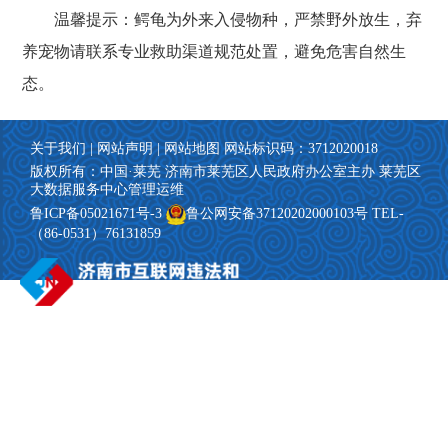
温馨提示：鳄龟为外来入侵物种，严禁野外放生，弃
养宠物请联系专业救助渠道规范处置，避免危害自然生
态。
关于我们
|
网站声明
|
网站地图
网站标识码：3712020018
版权所有：中国·莱芜 济南市莱芜区人民政府办公室主办
莱芜区
大数据服务中心管理运维
鲁ICP备05021671号-3
鲁公网安备37120202000103号 TEL-
（86-0531）76131859