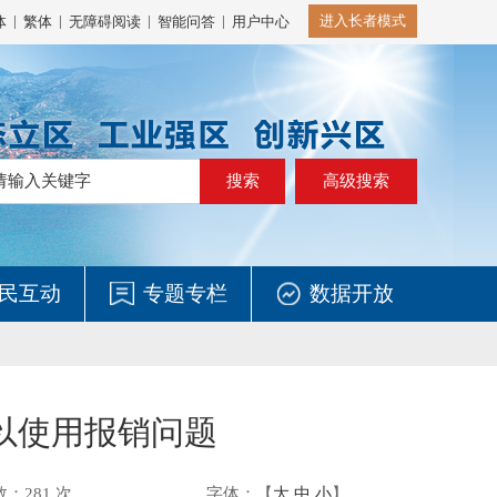
|
|
|
|
进入长者模式
体
繁体
无障碍阅读
智能问答
用户中心
高级搜索
民互动
专题专栏
数据开放
以使用报销问题
数：
281
次
字体：【
大
中
小
】