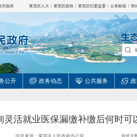
|
|
|
|
南市政府
莱芜区人大
莱芜区政协
莱芜区纪委监委
公务邮箱
简
务公开
政务动态
公共服务
政
询灵活就业医保漏缴补缴后何时可
信息来源：莱芜区人民政府办公室
浏览次