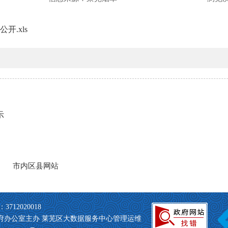
开.xls
示
712020018
政府办公室主办
莱芜区大数据服务中心管理运维