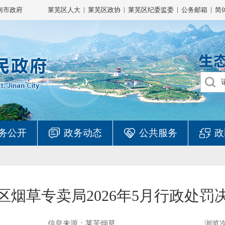
|
|
|
|
南市政府
莱芜区人大
莱芜区政协
莱芜区纪委监委
公务邮箱
简
务公开
政务动态
公共服务
政
区烟草专卖局2026年5月行政处罚
信息来源：莱芜烟草
浏览