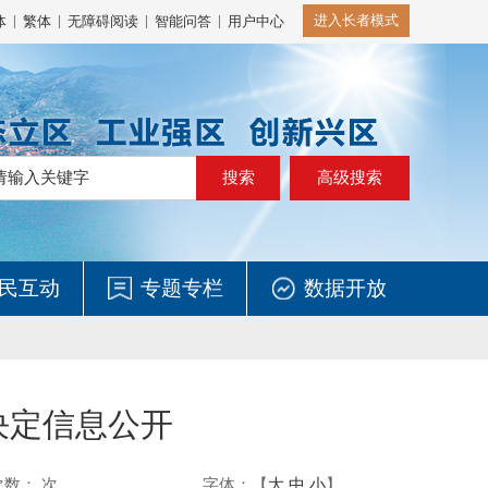
|
|
|
|
进入长者模式
体
繁体
无障碍阅读
智能问答
用户中心
高级搜索
民互动
专题专栏
数据开放
决定信息公开
次数：
次
字体：【
大
中
小
】